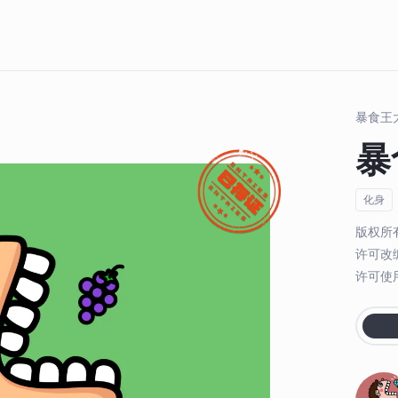
暴食王
暴
化身
版权所
许可改
许可使