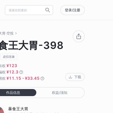
登录/注册
大胃·空投
食王大胃-398
虚拟形象
¥123
有权
¥12.3
编权
下载
¥11.15 - ¥33.45
用权
作品信息
权益/须知
暴食王大胃