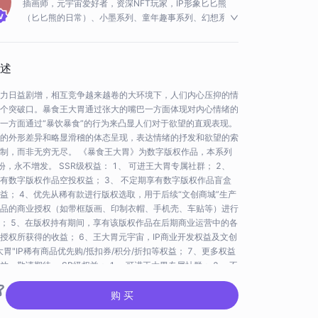
插画师，元宇宙爱好者，资深NFT玩家，IP形象匕匕熊
（匕匕熊的日常）、小墨系列、童年趣事系列、幻想系
列、感官交错系列作者。毕业于福州大学数字媒体艺术专
业，有多年摄影插画经验，摄影风格用光巧妙、作品细
腻。其作品曾获得2018计算机大赛优秀奖，2019第四届
述
美丽乡村国际微电影艺术节入围作品，16届学院奖秋季赛
优秀奖，第九届海峡两岸信息服务创新大赛暨福建省第十
力日益剧增，相互竞争越来越卷的大环境下，人们内心压抑的情
三届计算机软件设计大赛创意2组三等奖。
个突破口。暴食王大胃通过张大的嘴巴一方面体现对内心情绪的
一方面通过“暴饮暴食”的行为来凸显人们对于欲望的直观表现。
的外形差异和略显滑稽的体态呈现，表达情绪的抒发和欲望的索
制，而非无穷无尽。 《暴食王大胃》为数字版权作品，本系列
0份，永不增发。 SSR级权益： 1、 可进王大胃专属社群； 2、
有数字版权作品空投权益； 3、 不定期享有数字版权作品盲盒
益； 4、优先从稀有款进行版权选取，用于后续“文创商城”生产
品的商业授权（如带框版画、印制衣帽、手机壳、车贴等）进行
； 5、在版权持有期间，享有该版权作品在后期商业运营中的各
授权所获得的收益； 6、王大胃元宇宙，IP商业开发权益及文创
大胃"IP稀有商品优先购/抵扣券/积分/折扣等权益； 7、更多权益
放，敬请期待。 SR级权益： 1、 可进王大胃专属社群； 2、 不
数字版权作品空投权益； 3、 不定期享有数字版权作品盲盒优
； 4、在版权持
...
查看更多
购 买