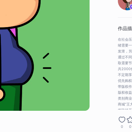
作品描
在社会压
绪需要一
发泄，另
通过不同
取需要节
共200
不定期享
优先购权
带版权作
版权收益
类别商业
商城"王
将陆续开
定期享有
先购权益
0
0