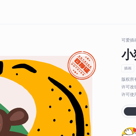
可爱插
小
插画
版权所
许可改
许可使