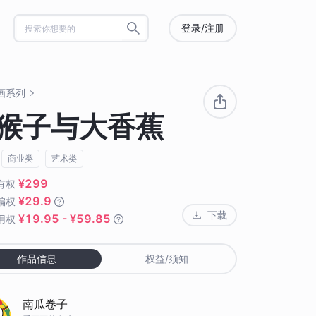
登录/注册
画系列
猴子与大香蕉
商业类
艺术类
¥299
有权
¥29.9
编权
下载
¥19.95 - ¥59.85
用权
作品信息
权益/须知
南瓜卷子