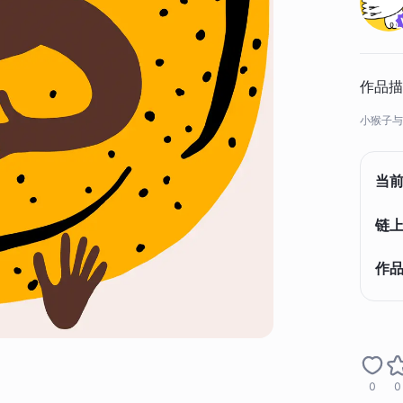
作品描
小猴子与
当
链上
作
0
0