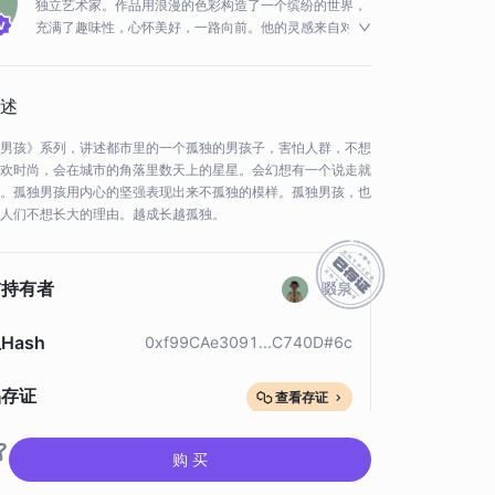
独立艺术家。作品用浪漫的色彩构造了一个缤纷的世界，
充满了趣味性，心怀美好，一路向前。他的灵感来自对生
活的热爱，记录生活中的每点每滴。以不规则形状和华丽
的色彩把每个理想中的物体抽象化，记录一种心情写照，
从而表现一种空灵的状态。个人风格极具辨识度，绽放的
述
色彩，无关惊艳，却芬芳肆意，作品被众多潮流人士收
藏。
男孩》系列，讲述都市里的一个孤独的男孩子，害怕人群，不想
欢时尚，会在城市的角落里数天上的星星。会幻想有一个说走就
。孤独男孩用内心的坚强表现出来不孤独的模样。孤独男孩，也
人们不想长大的理由。越成长越孤独。
前持有者
啜泉
Hash
0xf99CAe3091...C740D#6c
品存证
查看存证
购 买