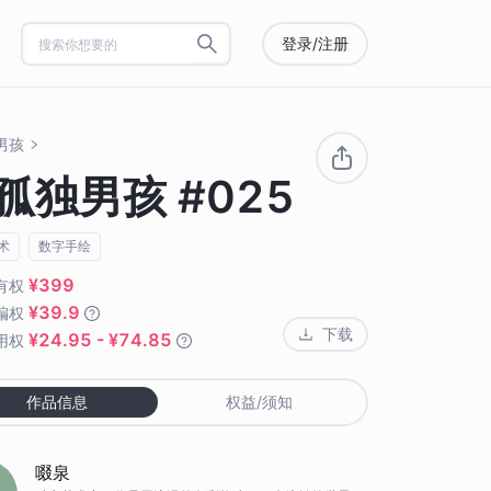
登录/注册
男孩
孤独男孩 #025
术
数字手绘
¥399
有权
¥39.9
编权
下载
¥24.95 - ¥74.85
用权
作品信息
权益/须知
啜泉