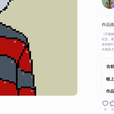
作品描
《不孤独
社交，喜
走的旅行
许就是大
当
链上
作
0
0