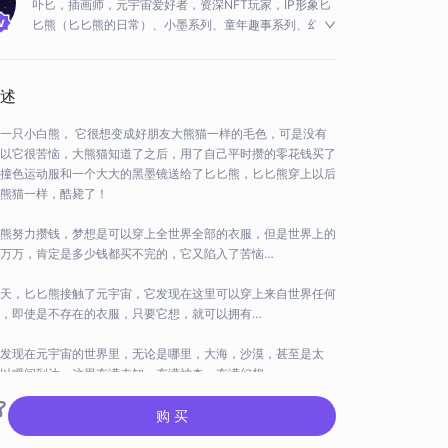
卟匕，插画师，元宇宙爱好者，资深NFT玩家，IP形象匕
匕熊（匕匕熊的日常）、小墨系列、童年趣事系列、幻想
系列、感官交错系列作者。
述
一只小白熊， 它很想变成好朋友大熊猫一样的毛色，可是没有
以它很苦恼，大熊猫知道了之后，用了自己平时攒的零花钱买了
撞色运动服和一个大大的黑墨镜送给了匕匕熊，匕匕熊穿上以后
熊猫一样，酷毙了！
熊努力攒钱，梦想是可以穿上全世界全部的衣服，但是世界上的
万万，肯定是多少钱都买不完的，它又陷入了苦恼…
天，匕匕熊接触了元宇宙，它发现在这里可以穿上来自世界任何
，即使是不存在的衣服，只要它想，就可以拥有…
发现在元宇宙的世界里，无论是哪里，大海，沙漠，甚至是太
以瞬间到达。这里充满未知，充满神奇，充满幻想…
购 买
前持有者
卟匕