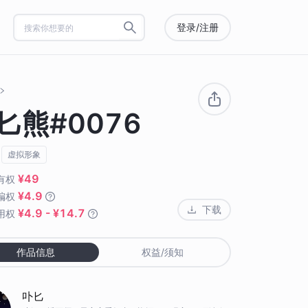
登录/注册
匕熊#0076
虚拟形象
¥49
有权
¥4.9
编权
下载
¥4.9 - ¥14.7
用权
作品信息
权益/须知
卟匕