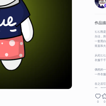
作品描
匕匕熊是
办法，所
一套黑白
简直和大
从此匕匕
衣服千千
偶然的一
一件衣服
在之后它
空，都可
0
0
当