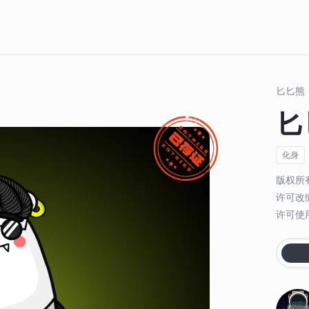
匕匕熊
匕
化身
版权所
许可改
许可使