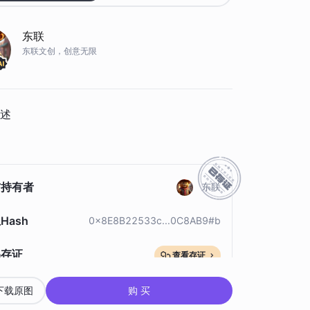
东联
东联文创，创意无限
述
前持有者
东联
Hash
0x8E8B22533c...0C8AB9#b
品存证
查看存证
下载原图
购 买