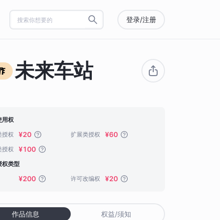
登录/注册
未来车站
使用权
¥20
¥60
类授权
扩展类授权
¥100
类授权
授权类型
¥200
¥20
许可改编权
作品信息
权益/须知