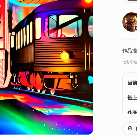
作品描
七彩车站
当
链上
作