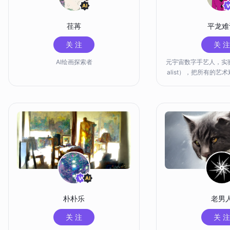
荏苒
平龙难
关 注
关 注
AI绘画探索者
元宇宙数字手艺人，实验派（
alist），把所有的艺
结论 ，都看作可质疑
加以评估，并且是可以
的。人人都可以是数字
并非人人都已经
朴朴乐
老男
关 注
关 注