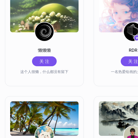
懒懒懒
RDR
关 注
关 注
这个人很懒，什么都没有留下
一名热爱绘画的