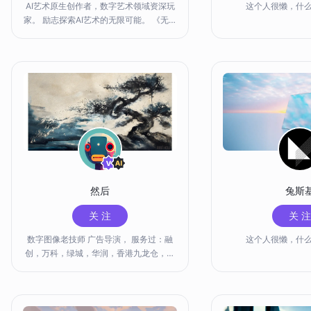
AI艺术原生创作者，数字艺术领域资深玩
这个人很懒，什
家。 励志探索AI艺术的无限可能。 《无界
Al 创意作品征集大赛》 三等奖＆优秀奖
《诸老大x无界版图 共创元宇宙新年》二
等奖 《无界AIx飞翔水产 大虾驾到，神钓
虾侣》一等奖 《红“绣”鸭兰，相约亚运》
三等奖
然后
兔斯
关 注
关 注
数字图像老技师 广告导演， 服务过：融
这个人很懒，什
创，万科，绿城，华润，香港九龙仓，新
加坡丰隆，鲁商，中石油，浙江大学，阿
里巴巴，菜鸟物流，老板电器...以及众多
文旅单位。