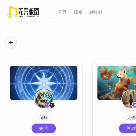
首页
版权
创作者
邹庆
大侠
关 注
关 注