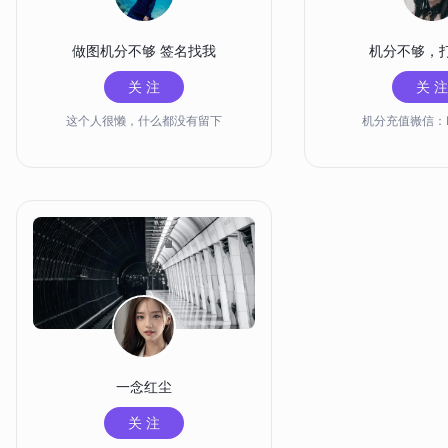
做图机分不够 签名找我
机分不够，
关 注
关 注
这个人很懒，什么都没有留下
机分充值嶶信：N
一念红尘
关 注