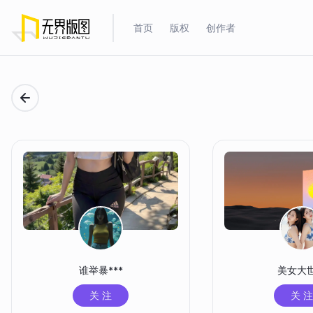
首页
版权
创作者
谁举暴***
美女大
关 注
关 注