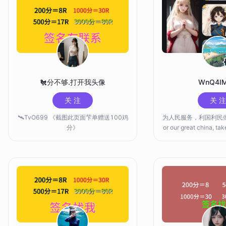
🐔分不够.打开我头像
WnQ4I
关 注
关 注
🛰️TvO699 《截图此页面芐单赠送100鸡
为人民服务，利国利民做好事
分》
or our great china, tak
es.