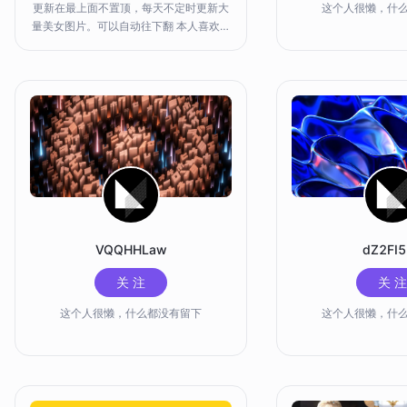
更新在最上面不置顶，每天不定时更新大
这个人很懒，什
量美女图片。可以自动往下翻 本人喜欢运
动型女孩，轮廓分明线条明显的女孩身
段，希望有共同爱好者交流
VQQHHLaw
dZ2FI
关 注
关 注
这个人很懒，什么都没有留下
这个人很懒，什