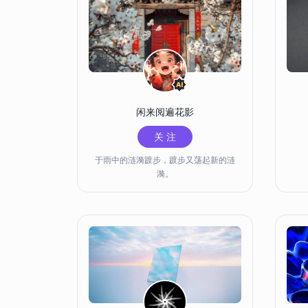
闲来阅遍花影
关 注
于雨中的涟漪踱步，踱步又荡起新的涟
漪。