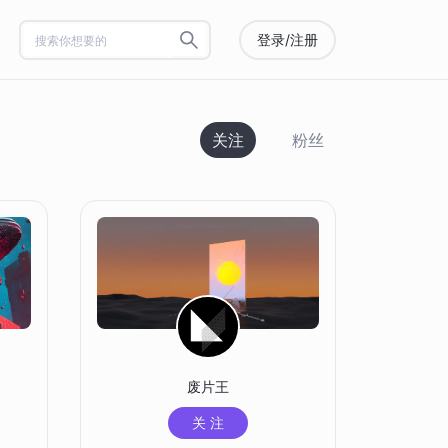
登录/注册
关注
粉丝
废片王
关 注