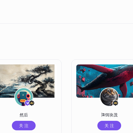
然后
🎏饵块茂
关 注
关 注