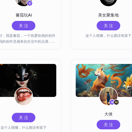
蕃茄玩Ai
美女聚集地
关 注
关 注
好，我是蕃茄，一个热爱绘画的创作
这个人很懒，什么都没有留下
我的创作灵感来自生活中的点滴，尤
人和事。 我热衷于用简单的线
色彩表达出自己的感受和情感。 我喜
数字绘画软件创作，因为它可以让我
更加灵活和多样化。 我擅长创作卡
插画、人物等各种类型的作品。我也
与其他艺术家和创作者交流，分享彼
经验和灵感。 我希望我的作品可
大家带来快乐和启发，让大家感受到
的美好和多彩。感谢大家支持我的创
作！
大侠
关 注
关 注
这个人很懒，什么都没有留下