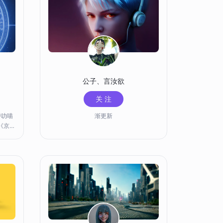
公子、言汝欲
关 注
叻喵
渐更新
18
019