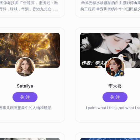
图像老技师 广告导演， 服务过：融
🐞风光糖水啥都拍的自由摄影师🐲
万科，绿城，华润，香港九龙仓，新
构工程师 🐙深圳锦绣中华中国民俗文
丰隆，鲁商，中石油，浙江大学，阿
P人物大赛第一名 🐳第九届徐悲鸿
巴，菜鸟物流，老板电器...以及众多
青少年儿童美术比赛骏马奖 ⛄有个
文旅单位。
儿的奶爸
Sataliya
李大喜
关 注
关 注
没事儿画画想象中的人物和场景
I paint what I think,not what I s