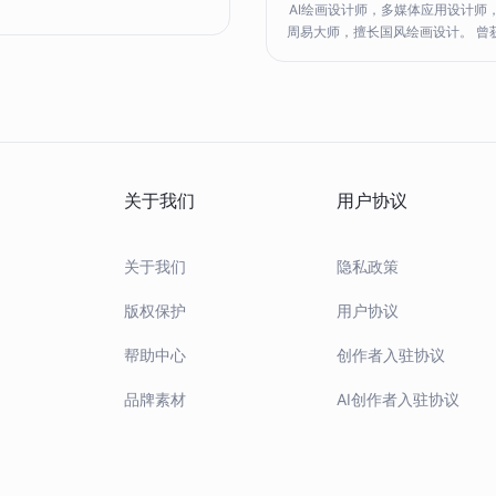
AI绘画设计师，多媒体应用设计师
周易大师，擅长国风绘画设计。 曾
互动×无界版图AI绘画大赛一等奖；
纪元AI绘画大赛一等奖。 亚洲盛会
之美 AI艺术创作大赛一等奖 醉饮江
白酒业AI绘画大赛一等奖 抖音/快手
鱼AI
关于我们
用户协议
关于我们
隐私政策
版权保护
用户协议
帮助中心
创作者入驻协议
品牌素材
AI创作者入驻协议