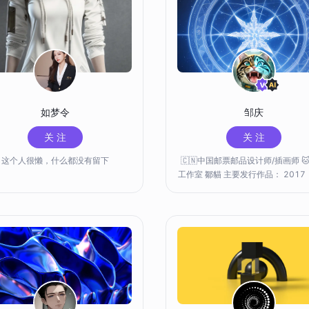
如梦令
邹庆
关 注
关 注
这个人很懒，什么都没有留下
🇨🇳中国邮票邮品设计师/插画师 
工作室 鄒貓 主要发行作品： 2017《京津
冀协同发展》特种邮票+小全张 20
《长江经济带》特种邮票+小全张 2
《粤港澳大湾区》首日封戳 无界账号专
注： 🔮AIGC探索 🤖模型训练 🎨数字美学
🔗加密艺术