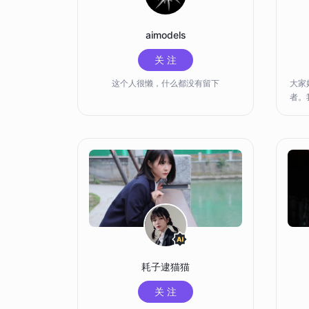
aimodels
关 注
这个人很懒，什么都没有留下
大家
者。
其是身边的
条和
欢用
的创作
通、
喜欢
此的创作
以给
生活
耗子逮猫猫
关 注