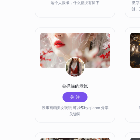
这个人很懒，什么都没有留下
数字
创，
加坡
里巴
会抓猫的老鼠
关 注
没事画画美女玩玩 可以🌏hyqlianm 分享
关键词