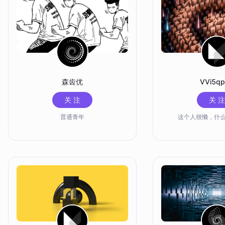
森齿优
VVi5q
关 注
关 注
普通青年
这个人很懒，什