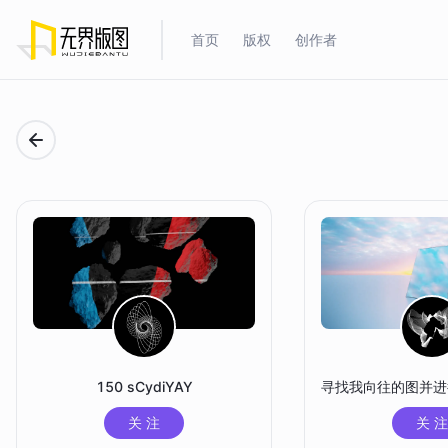
首页
版权
创作者
150 sCydiYAY
关 注
关 注