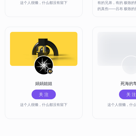
这个人很懒，什么都没有留下
有的兄弟，有的 极致的
的真伤——吕布 极致的
的减速——夏洛特 极致
致的手法——元歌 极致
致的免伤——蒙恬 极
这么强的英雄当然不止
当前版本tO.5级别的强
两个牢九门英雄的话，
标那都是没有问题的。
以上的牢九门英雄的话
百前十那也相当轻松。
英雄全部熟练度拉满那
KPL职业比赛对抗路
业首发了
娟娟姐姐
死海的
关 注
关 注
这个人很懒，什么都没有留下
这个人很懒，什