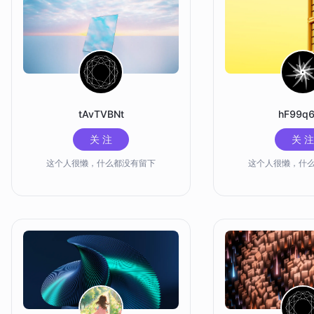
tAvTVBNt
hF99q
关 注
关 注
这个人很懒，什么都没有留下
这个人很懒，什