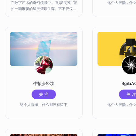
在数字艺术的奇幻领域中，“彩梦灵笺” 宛
这个人很懒，什
如一颗璀璨的星辰熠熠生辉。它不仅仅是
一个名字，更是一扇通往无限创意世界的
大门，是每一位怀揣艺术梦想者的灵感源
泉和创作利器。 “灵笺”，则象征着充满灵
性与情感的创作载体，如同一张张被赋予
生命的精美纸张。它承载着你的创意火
花、情感寄托和艺术追求。每一次使进行
创作，都像是在书写一封封独特的艺术信
件，向世界传达你内心深处的声音和对美
的独特理解。
牛顿会轻功
BgilaA
关 注
关 注
这个人很懒，什么都没有留下
这个人很懒，什