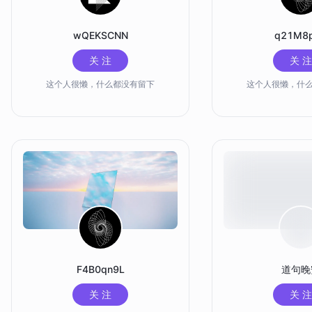
wQEKSCNN
q21M8
关 注
关 注
这个人很懒，什么都没有留下
这个人很懒，什
F4B0qn9L
道句晚
关 注
关 注