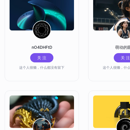
nO4DHFtD
萌动的
关 注
关 注
这个人很懒，什么都没有留下
这个人很懒，什