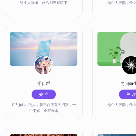
这个人很懒，什么都没有留下
这个人很懒，什
泪伊犁
向阳而
关 注
关 注
胡乱jubao的人，替平台所有人挡灾，一
这个人很懒，什
个不够，全家来凑