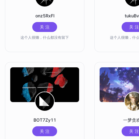
onz5RxFl
tukuBv
关 注
关 注
这个人很懒，什么都没有留下
这个人很懒，什
BOT7Zy11
一梦贪
关 注
关 注