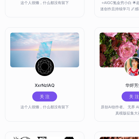
这个人很懒，什么都没有留下
⭐AIGC氪金穷小白 🌟
迷创作且持续学习 🌌
同款
XxrNzlAQ
华烬芳
关 注
关 注
这个人很懒，什么都没有留下
原创AI创作者。 无界 A
真模版征集大