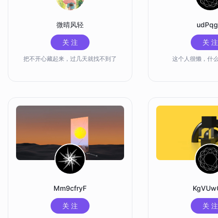
微晴风轻
udPqgt
关 注
关 注
把不开心藏起来，过几天就找不到了
这个人很懒，什
Mm9cfryF
KgVUw
关 注
关 注