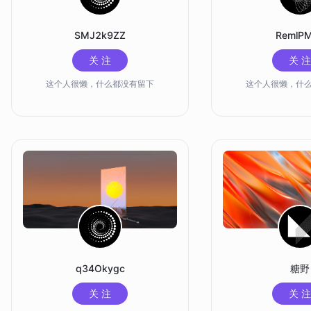
SMJ2k9ZZ
RemlP
关 注
关 注
这个人很懒，什么都没有留下
这个人很懒，什
q34Okygc
糖野
关 注
关 注