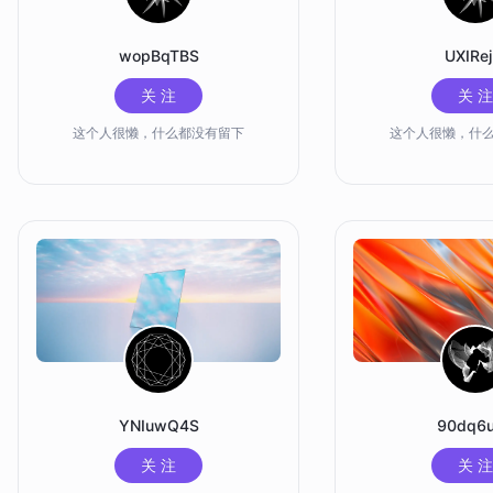
wopBqTBS
UXIRej
关 注
关 注
这个人很懒，什么都没有留下
这个人很懒，什
YNIuwQ4S
90dq6
关 注
关 注