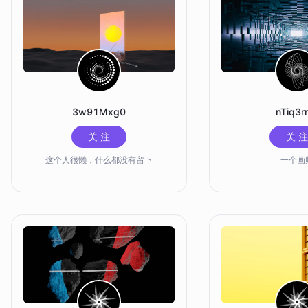
3w91Mxg0
nTiq3r
关 注
关 注
这个人很懒，什么都没有留下
一个画